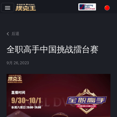
跳
至
正
文
后退
全职高手中国挑战擂台赛
9月 26, 2023