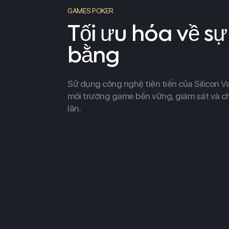
GAMES POKER
Tối ưu hóa về s
bằng
Sử dụng công nghệ tiên tiến của Silicon V
môi trường game bền vững, giám sát và chố
lận.