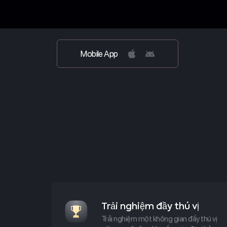
Mobile App
Trải nghiệm đầy thú vị
Trải nghiệm một không gian đầy thú vị