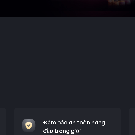
Đảm bảo an toàn hàng
đầu trong giới