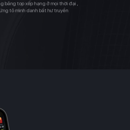
ng bảng top xếp hạng ở mọi thời đại ,
hứng tỏ mình danh bất hư truyền