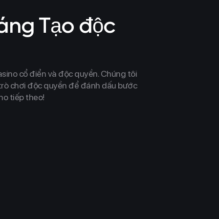
Sáng Tạo độc
asino cổ điển và độc quyền. Chúng tôi
trò chơi độc quyền để đánh dấu bước
o tiếp theo!