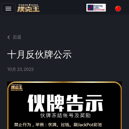
跳
至
正
文
后退
十月反伙牌公示
10月 23, 2023