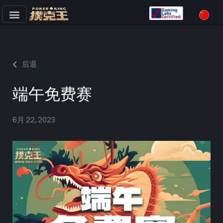
跳
至
正
文
后退
端午免费赛
6月 22, 2023