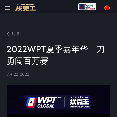
跳
至
正
文
后退
2022WPT夏季嘉年华一刀
勇闯百万赛
7月 22, 2022