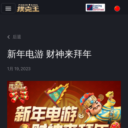
跳
至
正
文
后退
新年电游 财神来拜年
1月 19, 2023