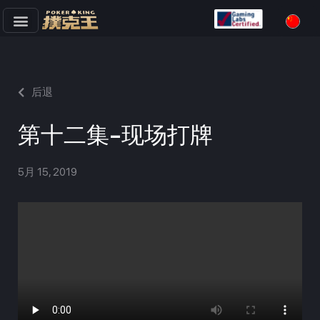
跳
至
正
文
后退
第十二集-现场打牌
5月 15, 2019