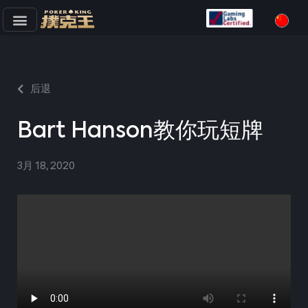
跳
至
正
文
后退
Bart Hanson教你玩短牌
3月 18, 2020