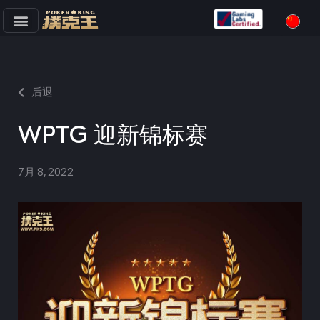
跳
至
正
文
后退
WPTG 迎新锦标赛
7月 8, 2022